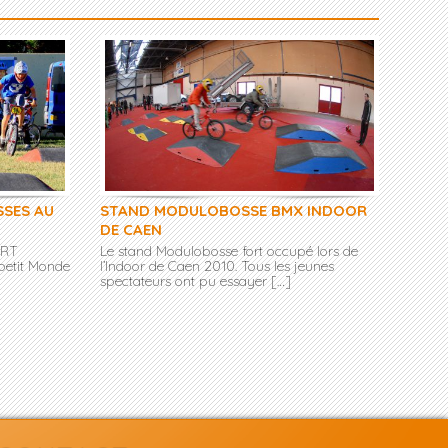
SES AU
STAND MODULOBOSSE BMX INDOOR
DE CAEN
ORT
Le stand Modulobosse fort occupé lors de
 petit Monde
l’Indoor de Caen 2010. Tous les jeunes
spectateurs ont pu essayer […]