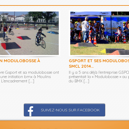
ON MODULOBOSSE À
GSPORT ET SES MODULOBOS
SMCL 2014…
bre Gsport et sa modulobosse ont
Il y a 5 ans déjà l’entreprise GSP
 une initiation bmx à Moulins
présentait la « Modulobosse » au
er. L’encadrement […]
du BMX […]
SUIVEZ-NOUS SUR FACEBOOK