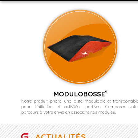
MODULOBOSSE
®
Notre produit phare, une piste modulable et transportabl
pour l'initiation et activités sportives. Composer votr
parcours à votre envie en associant nos modules..
ACTUALITÉS